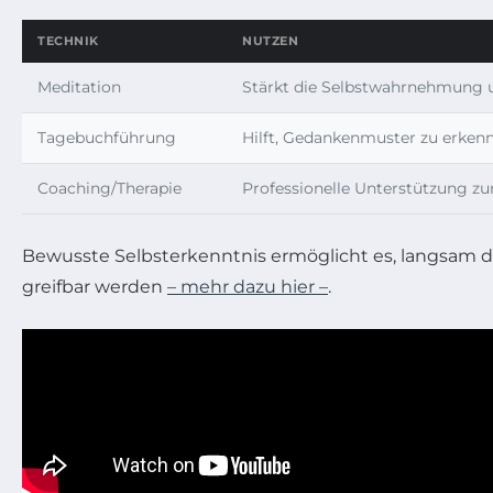
TECHNIK
NUTZEN
Meditation
Stärkt die Selbstwahrnehmung u
Tagebuchführung
Hilft, Gedankenmuster zu erkenn
Coaching/Therapie
Professionelle Unterstützung zu
Bewusste Selbsterkenntnis ermöglicht es, langsam 
greifbar werden
– mehr dazu hier –
.