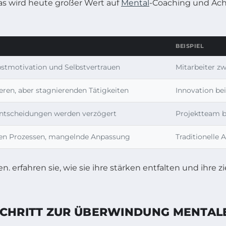
 wird heute großer Wert auf
Mental
-Coaching und Ach
BEISPIEL
stmotivation und Selbstvertrauen
Mitarbeiter z
heren, aber stagnierenden Tätigkeiten
Innovation be
Entscheidungen werden verzögert
Projektteam b
lten Prozessen, mangelnde Anpassung
Traditionelle
 SCHRITT ZUR ÜBERWINDUNG MENTA