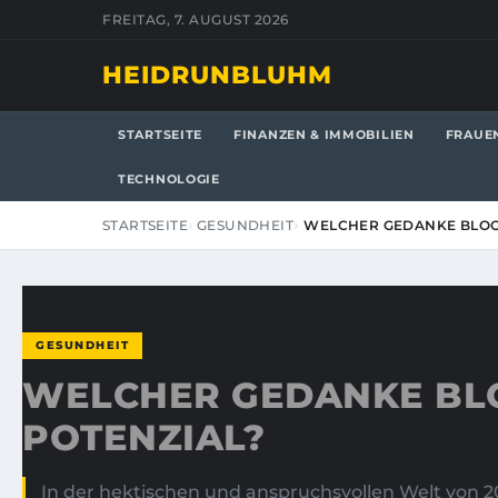
FREITAG, 7. AUGUST 2026
HEIDRUNBLUHM
STARTSEITE
FINANZEN & IMMOBILIEN
FRAUE
TECHNOLOGIE
STARTSEITE
GESUNDHEIT
WELCHER GEDANKE BLOCK
GESUNDHEIT
WELCHER GEDANKE BLO
POTENZIAL?
In der hektischen und anspruchsvollen Welt von 20