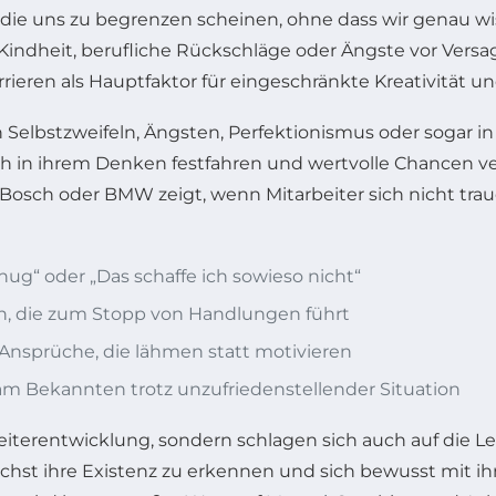
, die uns zu begrenzen scheinen, ohne dass wir genau 
r Kindheit, berufliche Rückschläge oder Ängste vor Ver
rieren als Hauptfaktor für eingeschränkte Kreativität 
Selbstzweifeln, Ängsten, Perfektionismus oder sogar i
h in ihrem Denken festfahren und wertvolle Chancen vers
sch oder BMW zeigt, wenn Mitarbeiter sich nicht traue
enug“ oder „Das schaffe ich sowieso nicht“
en, die zum Stopp von Handlungen führt
Ansprüche, die lähmen statt motivieren
 am Bekannten trotz unzufriedenstellender Situation
eiterentwicklung, sondern schlagen sich auch auf die L
ächst ihre Existenz zu erkennen und sich bewusst mit 