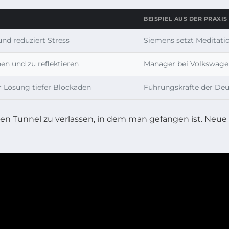
BEISPIEL AUS DER PRAXIS
nd reduziert Stress
Siemens setzt Meditatio
en und zu reflektieren
Manager bei Volkswagen
r Lösung tiefer Blockaden
Führungskräfte der De
den Tunnel zu verlassen, in dem man gefangen ist. Ne