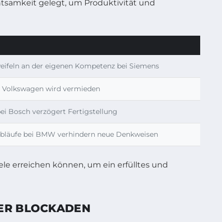
tsamkeit gelegt, um Produktivität und
weifeln an der eigenen Kompetenz bei Siemens
i Volkswagen wird vermieden
ei Bosch verzögert Fertigstellung
 Abläufe bei BMW verhindern neue Denkweisen
LER BLOCKADEN