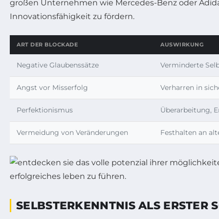
großen Unternehmen wie Mercedes-Benz oder Adidas
Innovationsfähigkeit zu fördern.
ART DER BLOCKADE
AUSWIRKUNG
Negative Glaubenssätze
Verminderte Selb
Angst vor Misserfolg
Verharren in sic
Perfektionismus
Überarbeitung, 
Vermeidung von Veränderungen
Festhalten an a
SELBSTERKENNTNIS ALS ERSTER