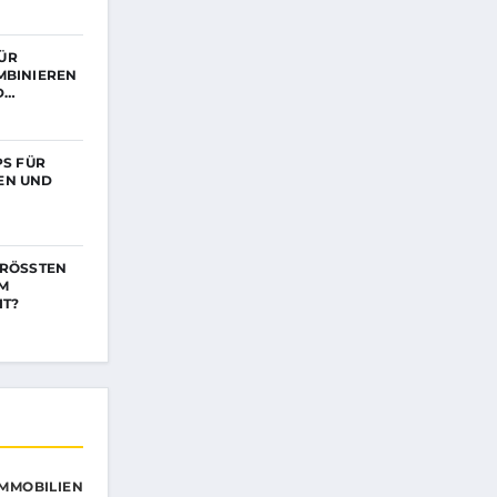
ÜR
MBINIEREN
D…
PS FÜR
EN UND
RÖSSTEN M
 B
T?
IMMOBILIEN