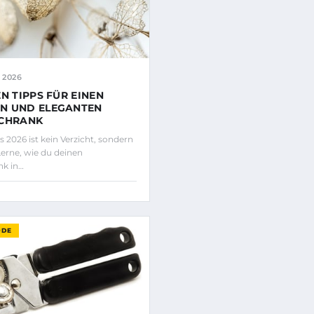
 2026
EN TIPPS FÜR EINEN
N UND ELEGANTEN
SCHRANK
 2026 ist kein Verzicht, sondern
Lerne, wie du deinen
nk in…
ODE