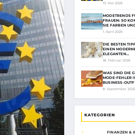
13. Mai 2026
MODETRENDS F
FRAUEN: SO KO
SIE FARBEN UN
1. April 2026
DIE BESTEN TIP
EINEN MODERN
ELEGANTEN…
18. Februar 2026
WAS SIND DIE G
ODE-FEHLER IM
USINESS-OUTFI
8. September 2025
KATEGORIEN
FINANZEN & 