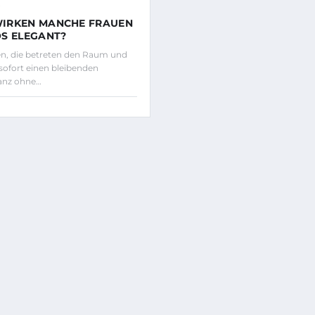
5
IRKEN MANCHE FRAUEN
S ELEGANT?
en, die betreten den Raum und
 sofort einen bleibenden
ganz ohne…