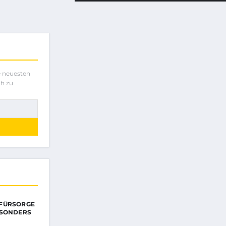
e neuesten
ch zu
FÜRSORGE
ESONDERS