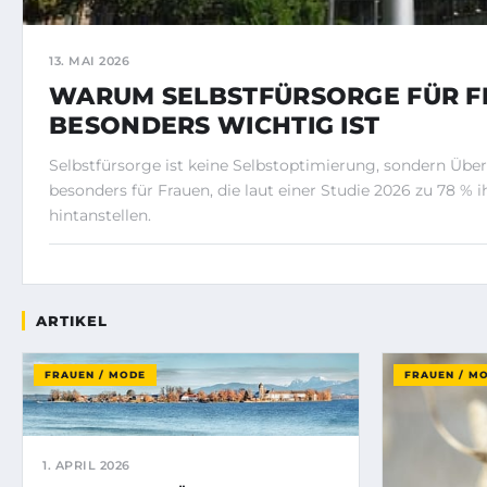
13. MAI 2026
WARUM SELBSTFÜRSORGE FÜR 
BESONDERS WICHTIG IST
Selbstfürsorge ist keine Selbstoptimierung, sondern Über
besonders für Frauen, die laut einer Studie 2026 zu 78 % 
hintanstellen.
ARTIKEL
FRAUEN / MODE
FRAUEN / M
1. APRIL 2026