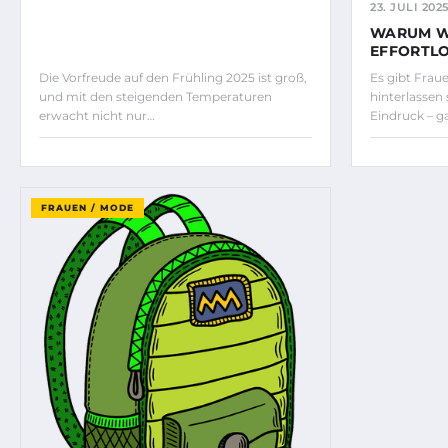
23. JULI 202
WARUM W
EFFORTLO
Die Vorfreude auf den Frühling 2025 ist groß,
Es gibt Frau
und mit den steigenden Temperaturen
hinterlassen
erwacht nicht nur…
Eindruck – 
FRAUEN / MODE