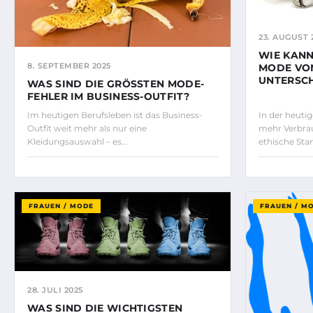
23. AUGUST 
WIE KANN
8. SEPTEMBER 2025
MODE VO
UNTERSC
WAS SIND DIE GRÖSSTEN MODE-F
EHLER IM BUSINESS-OUTFIT?
Im heutigen Berufsleben ist das Business-
In der heuti
Outfit weit mehr als nur eine
mehr Verbra
Kleidungsauswahl – es…
ethische Sta
FRAUEN / MODE
FRAUEN / M
28. JULI 2025
WAS SIND DIE WICHTIGSTEN