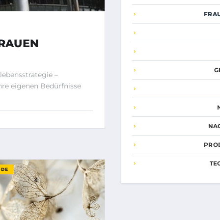
FRA
FRAUEN
G
lebensstrategie –
ihre eigenen Bedürfnisse
NA
PRO
TE
ODE