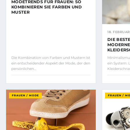
MODETRENDS FÜR FRAUEN: SO
KOMBINIEREN SIE FARBEN UND
MUSTER
18. FEBRUAR
DIE BEST
MODERNE
KLEIDER
Die Kombination von Farben und Mustern ist
Minimalismus
ein entscheidender Aspekt der Mode, der den
ein System: 
persönlichen…
Kleiderschra
FRAUEN / MODE
FRAUEN / M