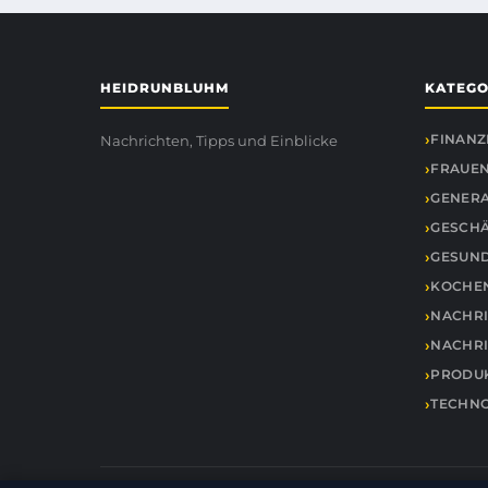
HEIDRUNBLUHM
KATEGO
FINANZ
Nachrichten, Tipps und Einblicke
FRAUEN
GENER
GESCH
GESUND
KOCHE
NACHR
NACHR
PRODUK
TECHNO