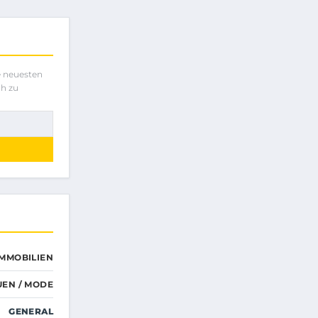
e neuesten
ch zu
IMMOBILIEN
UEN / MODE
GENERAL