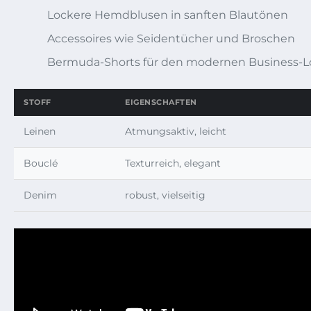
Lockere Hemdblusen in sanften Blautönen
Accessoires wie Seidentücher und Broschen
Bermuda-Shorts für den modernen Business-L
STOFF
EIGENSCHAFTEN
Leinen
Atmungsaktiv, leicht
Bouclé
Texturreich, elegant
Denim
robust, vielseitig