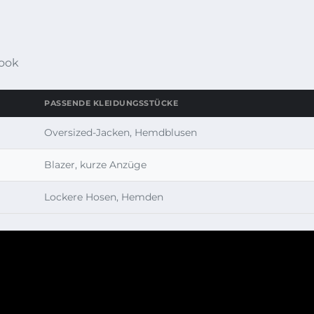
ook
PASSENDE KLEIDUNGSSTÜCKE
Oversized-Jacken, Hemdblusen
Blazer, kurze Anzüge
Lockere Hosen, Hemden