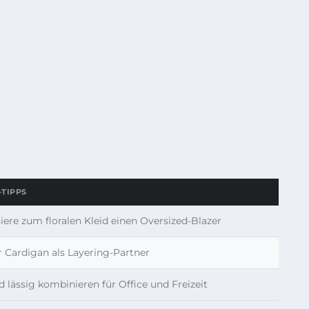
-TIPPS
ere zum floralen Kleid einen Oversized-Blazer
r Cardigan als Layering-Partner
d lässig kombinieren für Office und Freizeit