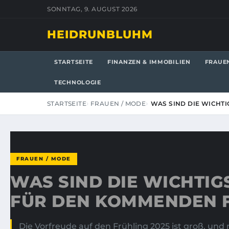
SONNTAG, 9. AUGUST 2026
HEIDRUNBLUHM
STARTSEITE
FINANZEN & IMMOBILIEN
FRAUE
TECHNOLOGIE
STARTSEITE
FRAUEN / MODE
WAS SIND DIE WICHT
FRAUEN / MODE
WAS SIND DIE WICHTI
FÜR DEN KOMMENDEN 
Die Vorfreude auf den Frühling 2025 ist groß, un