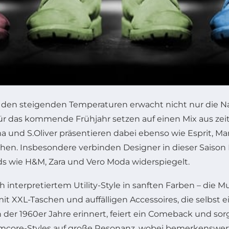
mit den steigenden Temperaturen erwacht nicht nur die
für das kommende Frühjahr setzen auf einen Mix aus zeit
und S.Oliver präsentieren dabei ebenso wie Esprit, Mar
eichen. Insbesondere verbinden Designer in dieser Sais
nds wie H&M, Zara und Vero Moda widerspiegelt.
h interpretiertem Utility-Style in sanften Farben – die
t XXL-Taschen und auffälligen Accessoires, die selbst ei
der 1960er Jahre erinnert, feiert ein Comeback und sorgt
rmcore-Styles auf große Resonanz, wobei bemerkenswer