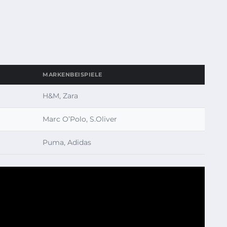
MARKENBEISPIELE
H&M, Zara
Marc O’Polo, S.Oliver
Puma, Adidas