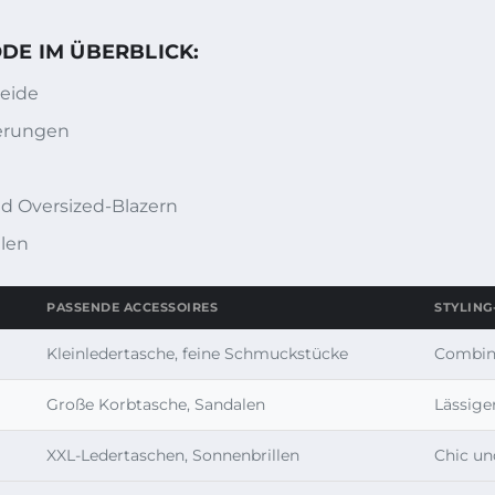
DE IM ÜBERBLICK:
seide
ierungen
nd Oversized-Blazern
llen
PASSENDE ACCESSOIRES
STYLING
Kleinledertasche, feine Schmuckstücke
Combini
Große Korbtasche, Sandalen
Lässige
XXL-Ledertaschen, Sonnenbrillen
Chic un