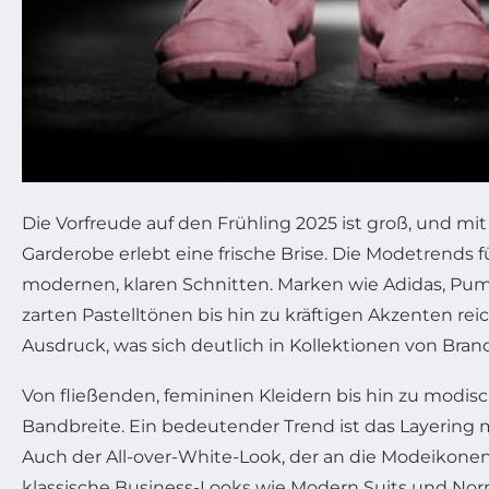
Die Vorfreude auf den Frühling 2025 ist groß, und 
Garderobe erlebt eine frische Brise. Die Modetrends 
modernen, klaren Schnitten. Marken wie Adidas, Puma 
zarten Pastelltönen bis hin zu kräftigen Akzenten r
Ausdruck, was sich deutlich in Kollektionen von Bra
Von fließenden, femininen Kleidern bis hin zu modisc
Bandbreite. Ein bedeutender Trend ist das Layering mi
Auch der All-over-White-Look, der an die Modeikonen 
klassische Business-Looks wie Modern Suits und No