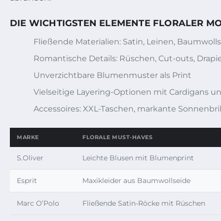
DIE WICHTIGSTEN ELEMENTE FLORALER MO
Fließende Materialien: Satin, Leinen, Baumwoll
Romantische Details: Rüschen, Cut-outs, Drap
Unverzichtbare Blumenmuster als Print
Vielseitige Layering-Optionen mit Cardigans u
Accessoires: XXL-Taschen, markante Sonnenbri
MARKE
FLORALE MUST-HAVES
S.Oliver
Leichte Blusen mit Blumenprint
Esprit
Maxikleider aus Baumwollseide
Marc O’Polo
Fließende Satin-Röcke mit Rüschen