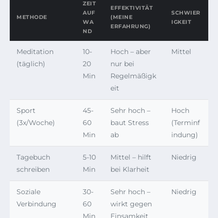
ZEIT
EFFEKTIVITÄT
AUF
SCHWIER
METHODE
(MEINE
WA
IGKEIT
ERFAHRUNG)
ND
Meditation
10-
Hoch – aber
Mittel
(täglich)
20
nur bei
Min
Regelmäßigk
eit
Sport
45-
Sehr hoch –
Hoch
(3x/Woche)
60
baut Stress
(Terminf
Min
ab
indung)
Tagebuch
5-10
Mittel – hilft
Niedrig
schreiben
Min
bei Klarheit
Soziale
30-
Sehr hoch –
Niedrig
Verbindung
60
wirkt gegen
Min
Einsamkeit