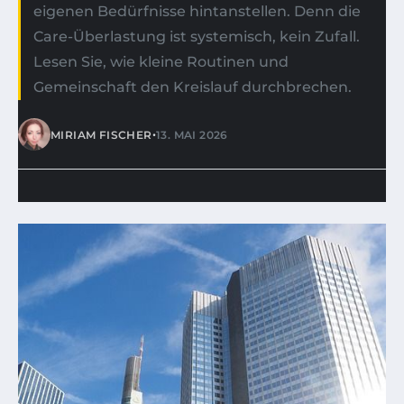
eigenen Bedürfnisse hintanstellen. Denn die
Care-Überlastung ist systemisch, kein Zufall.
Lesen Sie, wie kleine Routinen und
Gemeinschaft den Kreislauf durchbrechen.
•
MIRIAM FISCHER
13. MAI 2026