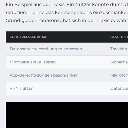
Ein Beispiel aus der Praxis: Ein Nutzer konnte dur
reduzieren, ohne das Fernseherlebnis einzuschränken
Grundig oder Panasonic, hat sich in der Praxis bewähr
SCHUTZMASSNAHME
BESCHRE
Datenschutzeinstellungen anpassen
Tracking
Firmware aktualisieren
Sicherhe
App-Berechtigungen beschränken
Mikrofon
VPN nutzen
Datenver