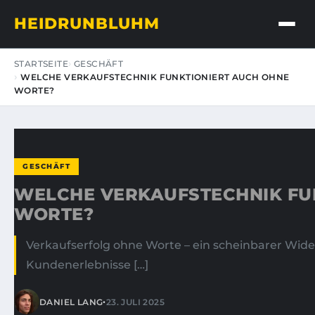
HEIDRUNBLUHM
STARTSEITE
GESCHÄFT
WELCHE VERKAUFSTECHNIK FUNKTIONIERT AUCH OHNE
WORTE?
GESCHÄFT
WELCHE VERKAUFSTECHNIK FU
WORTE?
Verkaufserfolg ohne Worte – ein scheinbarer Wider
Kundenerlebnisse […]
•
DANIEL LANG
23. JULI 2025