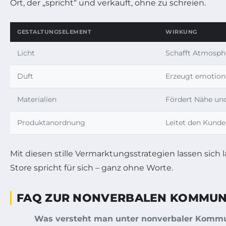
Ort, der „spricht“ und verkauft, ohne zu schreien.
GESTALTUNGSELEMENT
WIRKUNG
Licht
Schafft Atmosphä
Duft
Erzeugt emotion
Materialien
Fördert Nähe un
Produktanordnung
Leitet den Kunde
Mit diesen stille Vermarktungsstrategien lassen sich
Store spricht für sich – ganz ohne Worte.
FAQ ZUR NONVERBALEN KOMMUNI
Was versteht man unter nonverbaler Kommu