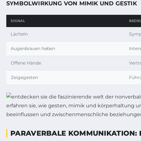
SYMBOLWIRKUNG VON MIMIK UND GESTIK
SIGNAL
BEDE
Lächeln
Sympa
Augenbrauen heben
Inter
Offene Hände
Vertr
Zeigegesten
Führ
PARAVERBALE KOMMUNIKATION: D