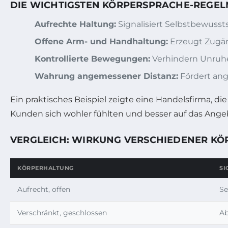
DIE WICHTIGSTEN KÖRPERSPRACHE-REGEL
Aufrechte Haltung:
Signalisiert Selbstbewusst
Offene Arm- und Handhaltung:
Erzeugt Zugäng
Kontrollierte Bewegungen:
Verhindern Unruhe
Wahrung angemessener Distanz:
Fördert an
Ein praktisches Beispiel zeigte eine Handelsfirma, d
Kunden sich wohler fühlten und besser auf das Ange
VERGLEICH: WIRKUNG VERSCHIEDENER KÖ
KÖRPERHALTUNG
SI
Aufrecht, offen
Se
Verschränkt, geschlossen
Ab