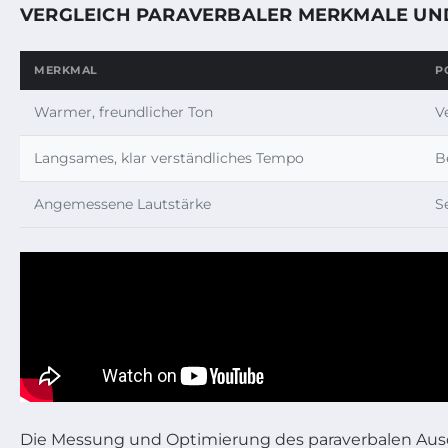
VERGLEICH PARAVERBALER MERKMALE UN
MERKMAL
P
Warmer, freundlicher Ton
V
Langsames, klar verständliches Tempo
B
Angemessene Lautstärke
S
Die Messung und Optimierung des paraverbalen Ausdr