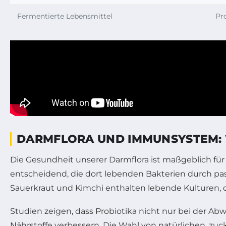
Fermentierte Lebensmittel
Pr
DARMFLORA UND IMMUNSYSTEM: 
Die Gesundheit unserer Darmflora ist maßgeblich für
entscheidend, die dort lebenden Bakterien durch p
Sauerkraut und Kimchi enthalten lebende Kulturen, 
Studien zeigen, dass Probiotika nicht nur bei der 
Nährstoffe verbessern. Die Wahl von natürlichen, zu