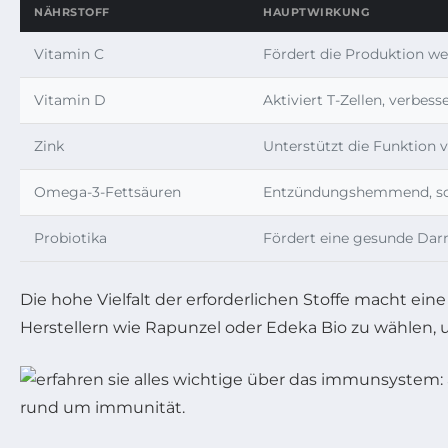
NÄHRSTOFF
HAUPTWIRKUNG
Vitamin C
Fördert die Produktion we
Vitamin D
Aktiviert T-Zellen, verbes
Zink
Unterstützt die Funktion
Omega-3-Fettsäuren
Entzündungshemmend, sc
Probiotika
Fördert eine gesunde Dar
Die hohe Vielfalt der erforderlichen Stoffe macht ei
Herstellern wie Rapunzel oder Edeka Bio zu wählen, 