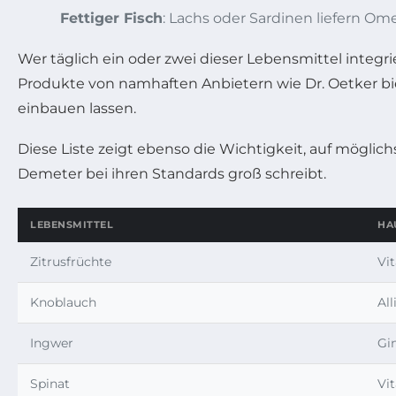
Fettiger Fisch
: Lachs oder Sardinen liefern O
Wer täglich ein oder zwei dieser Lebensmittel integri
Produkte von namhaften Anbietern wie Dr. Oetker b
einbauen lassen.
Diese Liste zeigt ebenso die Wichtigkeit, auf möglich
Demeter bei ihren Standards groß schreibt.
LEBENSMITTEL
HA
Zitrusfrüchte
Vi
Knoblauch
All
Ingwer
Gi
Spinat
Vi