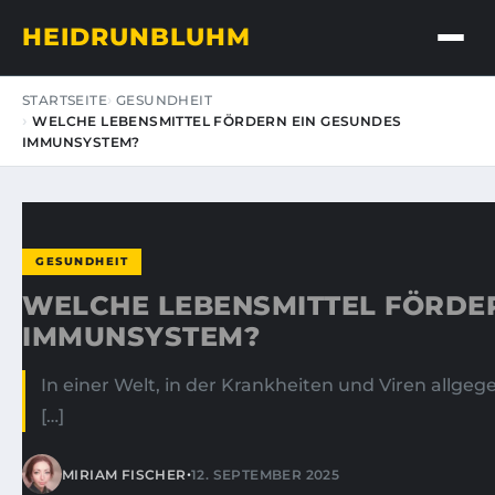
HEIDRUNBLUHM
STARTSEITE
GESUNDHEIT
WELCHE LEBENSMITTEL FÖRDERN EIN GESUNDES
IMMUNSYSTEM?
GESUNDHEIT
WELCHE LEBENSMITTEL FÖRDE
IMMUNSYSTEM?
In einer Welt, in der Krankheiten und Viren all
[…]
•
MIRIAM FISCHER
12. SEPTEMBER 2025