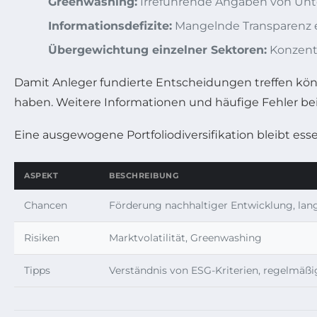
Greenwashing:
Irreführende Angaben von Unte
Informationsdefizite:
Mangelnde Transparenz e
Übergewichtung einzelner Sektoren:
Konzentr
Damit Anleger fundierte Entscheidungen treffen könn
haben. Weitere Informationen und häufige Fehler bei
Eine ausgewogene Portfoliodiversifikation bleibt essen
ASPEKT
BESCHREIBUNG
Chancen
Förderung nachhaltiger Entwicklung, langf
Risiken
Marktvolatilität, Greenwashing
Tipps
Verständnis von ESG-Kriterien, regelmäßi