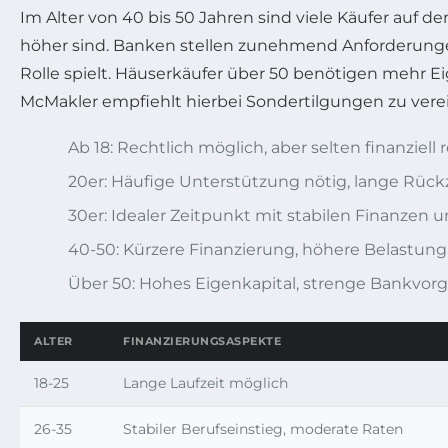
Im Alter von 40 bis 50 Jahren sind viele Käufer auf
höher sind. Banken stellen zunehmend Anforderungen 
Rolle spielt. Häuserkäufer über 50 benötigen mehr Ei
McMakler empfiehlt hierbei Sondertilgungen zu vere
Ab 18: Rechtlich möglich, aber selten finanziell r
20er: Häufige Unterstützung nötig, lange Rüc
30er: Idealer Zeitpunkt mit stabilen Finanzen
40-50: Kürzere Finanzierung, höhere Belastung
Über 50: Hohes Eigenkapital, strenge Bankvor
ALTER
FINANZIERUNGSASPEKTE
18-25
Lange Laufzeit möglich
26-35
Stabiler Berufseinstieg, moderate Raten