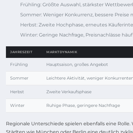
Frühling: Größte Auswahl, stärkster Wettbewer
Sommer: Weniger Konkurrenz, bessere Preise 
Herbst: Zweite Hochphase, erneutes Käuferint
Winter: Geringe Nachfrage, Preisnachlässe häuf
JAHRESZEIT
MARKTDYNAMIK
Frühling
Hauptsaison, großes Angebot
Sommer
Leichtere Aktivität, weniger Konkurrente
Herbst
Zweite Verkaufsphase
Winter
Ruhige Phase, geringere Nachfrage
Regionale Unterschiede spielen ebenfalls eine Rolle
Städten wie München oder Berlin eine deutlich zyklis