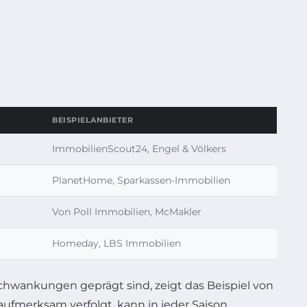
BEISPIELANBIETER
ImmobilienScout24, Engel & Völkers
PlanetHome, Sparkassen-Immobilien
Von Poll Immobilien, McMakler
Homeday, LBS Immobilien
chwankungen geprägt sind, zeigt das Beispiel von
aufmerksam verfolgt, kann in jeder Saison