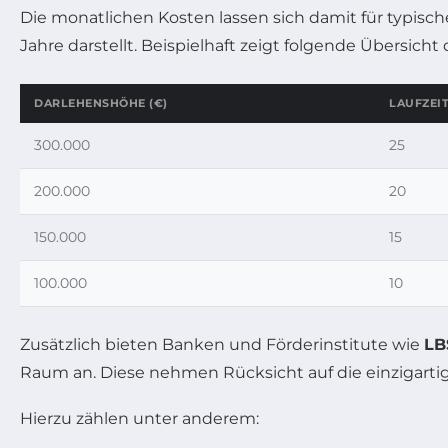
Die monatlichen Kosten lassen sich damit für typisc
Jahre darstellt. Beispielhaft zeigt folgende Übersic
DARLEHENSHÖHE (€)
LAUFZEIT
300.000
25
200.000
20
150.000
15
100.000
10
Zusätzlich bieten Banken und Förderinstitute wie
LB
Raum an. Diese nehmen Rücksicht auf die einzigartig
Hierzu zählen unter anderem: