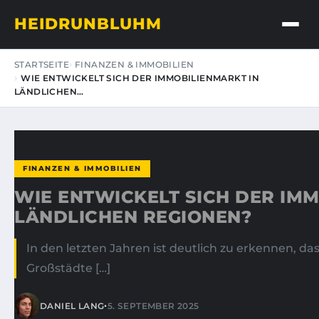
HEIDRUNBLUHM
STARTSEITE
FINANZEN & IMMOBILIEN
WIE ENTWICKELT SICH DER IMMOBILIENMARKT IN
LÄNDLICHEN…
FINANZEN & IMMOBILIEN
WIE ENTWICKELT SICH DER IM
LÄNDLICHEN REGIONEN?
In den letzten Jahren ist deutlich zu erkennen, d
Großstädte […]
•
DANIEL LANG
5. SEPTEMBER 2025