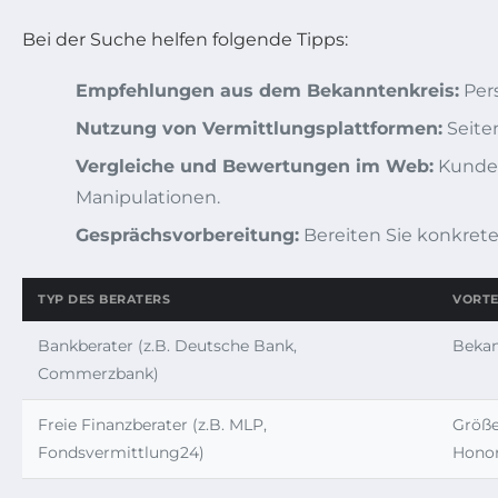
Bei der Suche helfen folgende Tipps:
Empfehlungen aus dem Bekanntenkreis:
Pers
Nutzung von Vermittlungsplattformen:
Seite
Vergleiche und Bewertungen im Web:
Kunden
Manipulationen.
Gesprächsvorbereitung:
Bereiten Sie konkrete
TYP DES BERATERS
VORTE
Bankberater (z.B. Deutsche Bank,
Bekan
Commerzbank)
Freie Finanzberater (z.B. MLP,
Größe
Fondsvermittlung24)
Honor