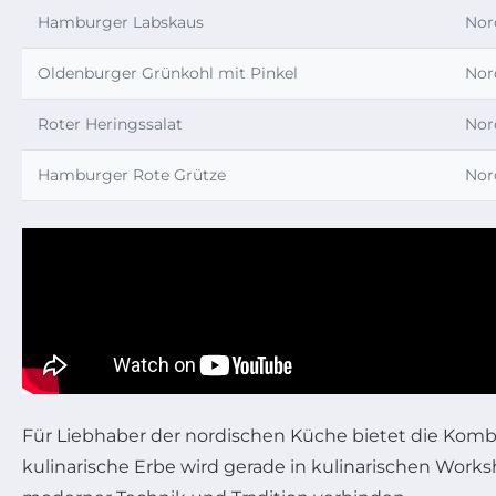
Hamburger Labskaus
Nor
Oldenburger Grünkohl mit Pinkel
Nor
Roter Heringssalat
Nor
Hamburger Rote Grütze
Nor
Für Liebhaber der nordischen Küche bietet die Kombi
kulinarische Erbe wird gerade in kulinarischen Work