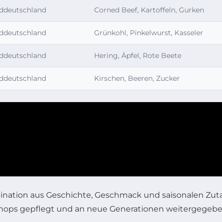
ddeutschland
Corned Beef, Kartoffeln, Gurken
ddeutschland
Grünkohl, Pinkelwurst, Kasseler
ddeutschland
Hering, Äpfel, Rote Beete
ddeutschland
Kirschen, Beeren, Zucker
nation aus Geschichte, Geschmack und saisonalen Zutat
shops gepflegt und an neue Generationen weitergegeben,