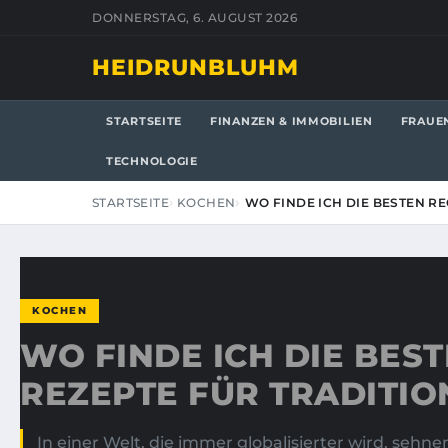
DONNERSTAG, 6. AUGUST 2026
HEIDRUNBLUHM
STARTSEITE
FINANZEN & IMMOBILIEN
FRAUE
TECHNOLOGIE
STARTSEITE
KOCHEN
WO FINDE ICH DIE BESTEN R
KOCHEN
WO FINDE ICH DIE BES
REZEPTE FÜR TRADITIO
In einer Welt, die immer globalisierter wird, seh