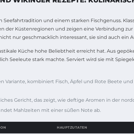
ND WIKINGER REZEPTE: KULINARIS
 Seefahrtradition und einem starken Fischgenuss. Klass
onen der Küstenregionen und zeigen eine Verbindung zur 
cht nur geschmacklich interessant, sie sind auch ein Au
ustikale Küche hohe Beliebtheit erreicht hat. Aus gepök
lich Seeleute stark machte. Serviert wird sie mit Spieg
 Variante, kombiniert Fisch, Äpfel und Rote Beete und b
liches Gericht, das zeigt, wie deftige Aromen in der n
rundet Mahlzeiten mit einer süßen Note ab.
ION
HAUPTZUTATEN