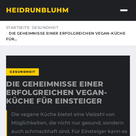
HEIDRUNBLUHM
STARTSEITE
GESUNDHEIT
DIE GEHEIMNISSE EINER ERFOLGREICHEN VEGAN-KÜCHE
FÜR…
GESUNDHEIT
DIE GEHEIMNISSE EINER
ERFOLGREICHEN VEGAN-
KÜCHE FÜR EINSTEIGER
Die vegane Küche bietet eine Vielzahl von
Möglichkeiten, die nicht nur gesund, sondern
auch schmackhaft sind. Für Einsteiger kann es