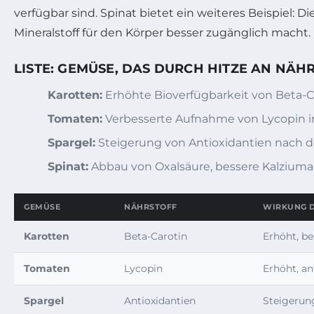
verfügbar sind. Spinat bietet ein weiteres Beispiel:
Mineralstoff für den Körper besser zugänglich macht.
LISTE: GEMÜSE, DAS DURCH HITZE AN NÄ
Karotten:
Erhöhte Bioverfügbarkeit von Beta-Ca
Tomaten:
Verbesserte Aufnahme von Lycopin in
Spargel:
Steigerung von Antioxidantien nach 
Spinat:
Abbau von Oxalsäure, bessere Kalzium
GEMÜSE
NÄHRSTOFF
WIRKUNG D
Karotten
Beta-Carotin
Erhöht, b
Tomaten
Lycopin
Erhöht, an
Spargel
Antioxidantien
Steigerun