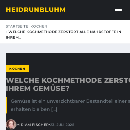
HEIDRUNBLUHM
STARTSEITE
KOCHEN
WELCHE KOCHMETHODE ZERSTÖRT ALLE NÄHRSTOFFE IN
IHREM…
KOCHEN
WELCHE KOCHMETHODE ZERSTÖ
IHREM GEMÜSE?
Gemüse ist ein unverzichtbarer Bestandteil einer
erhalten bleiben […]
•
MIRIAM FISCHER
23. JULI 2025