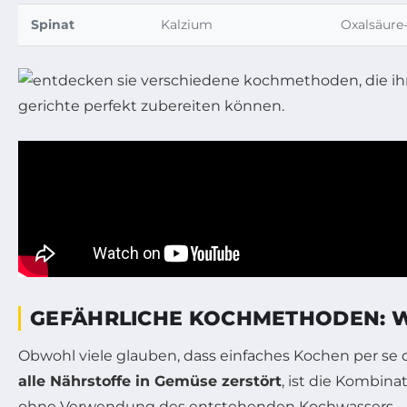
Spinat
Kalzium
Oxalsäure
GEFÄHRLICHE KOCHMETHODEN: W
Obwohl viele glauben, dass einfaches Kochen per se d
alle Nährstoffe in Gemüse zerstört
, ist die Kombin
ohne Verwendung des entstehenden Kochwassers – 